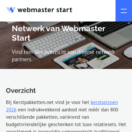
Netwerk van Webmaster
Start
Vind hier ons overzicht van diverse netwerk
partners.
Overzicht
Bij Kerstpakketten.net vind je voor het
kerstseizoen
2026
een indrukwekkend aanbod met méér dan 800
verschillende pakketten, variërend van
budgetvriendelijke geschenken tot luxe relatiesets. Het
assortiment is zorgvuldig samengesteld: traditioneel,