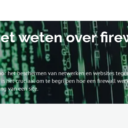
et weten over fire
g voor het beschermen van netwerken en websites te
s het cruciaal om te begrijpen hoe een firewall werkt
ng van een site.