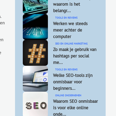
waarom is het
belangr...
.
TOOLS EN REVIEWS
een
Werken we steeds
meer achter de
computer
en
SEO EN ONLINE MARKETING
Zo maak je gebruik van
e
hashtags per social
me...
TOOLS EN REVIEWS
Welke SEO-tools zijn
onmisbaar voor
beginners...
ONLINE ONDERNEMEN
Waarom SEO onmisbaar
is voor elke online
onde...