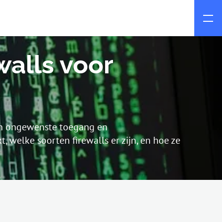
walls voor
gen ongewenste toegang en
, welke soorten firewalls er zijn, en hoe ze