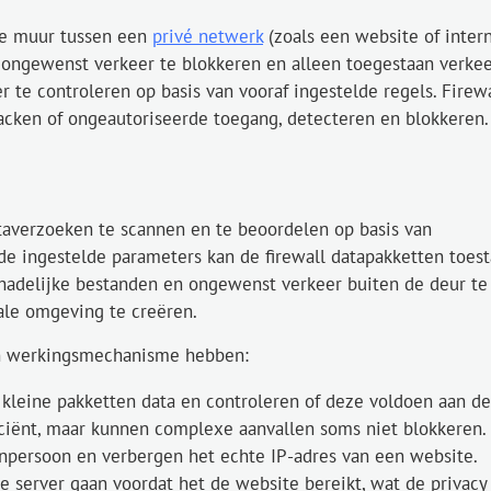
ale muur tussen een
privé netwerk
(zoals een website of inter
om ongewenst verkeer te blokkeren en alleen toegestaan verke
r te controleren op basis van vooraf ingestelde regels. Firew
hacken of ongeautoriseerde toegang, detecteren en blokkeren.
taverzoeken te scannen en te beoordelen op basis van
n de ingestelde parameters kan de firewall datapakketten toest
chadelijke bestanden en ongewenst verkeer buiten de deur te
ale omgeving te creëren.
igen werkingsmechanisme hebben:
 kleine pakketten data en controleren of deze voldoen aan de
ficiënt, maar kunnen complexe aanvallen soms niet blokkeren.
senpersoon en verbergen het echte IP-adres van een website.
e server gaan voordat het de website bereikt, wat de privacy