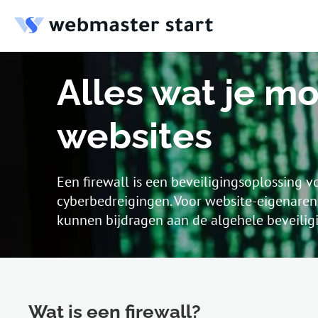
Alles wat je mo
websites
Een firewall is een beveiligingsoplossin
cyberbedreigingen. Voor website-eigenaren i
kunnen bijdragen aan de algehele beveiligi
Wat is een firewall?