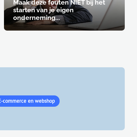
Maak deze fouten NIET bij het
starten van je eigen
onderneming...
E-commerce en webshop