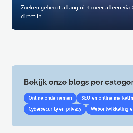
Zoeken gebeurt allang niet meer alleen via
direct in...
Bekijk onze blogs per
categor
Online ondernemen
SEO en online marketi
Cybersecurity en privacy
Webontwikkeling e