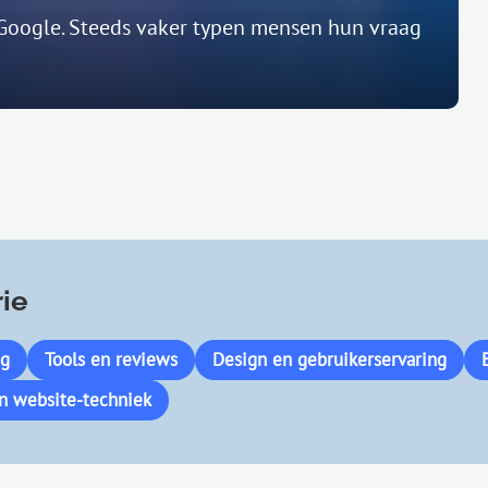
 Google. Steeds vaker typen mensen hun vraag
ie
ng
Tools en reviews
Design en gebruikerservaring
n website-techniek